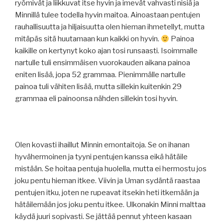
ryömivät ja liikkuvat itse hyvin ja imevät vahvasti nisiä ja
Minnillä tulee todella hyvin maitoa. Ainoastaan pentujen
rauhallisuutta ja hiljaisuutta olen hieman ihmetellyt, mutta
mitäpäs sitä huutamaan kun kaikki on hyvin.
Painoa
kaikille on kertynyt koko ajan tosi runsaasti. Isoimmalle
nartulle tuli ensimmäisen vuorokauden aikana painoa
eniten lisää, jopa 52 grammaa. Pienimmälle nartulle
painoa tuli vähiten lisää, mutta sillekin kuitenkin 29
grammaa eli painoonsa nähden sillekin tosi hyvin.
Olen kovasti ihaillut Minnin emontaitoja. Se on ihanan
hyvähermoinen ja tyyni pentujen kanssa eikä hätäile
mistään. Se hoitaa pentuja huolella, mutta ei hermostu jos
joku pentu hieman itkee. Viivin ja Uman sydäntä raastaa
pentujen itku, joten ne rupeavat itsekin heti itkemään ja
hätäilemään jos joku pentu itkee. Ulkonakin Minni malttaa
käydä juuri sopivasti. Se jättää pennut yhteen kasaan