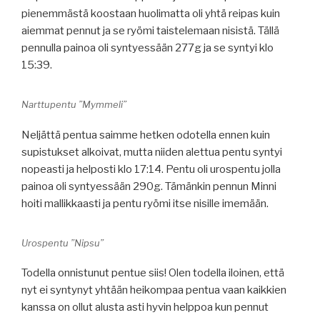
pienemmästä koostaan huolimatta oli yhtä reipas kuin
aiemmat pennut ja se ryömi taistelemaan nisistä. Tällä
pennulla painoa oli syntyessään
277g ja se syntyi klo
15:39.
Narttupentu ”Mymmeli”
Neljättä pentua saimme hetken odotella ennen kuin
supistukset alkoivat, mutta niiden alettua pentu syntyi
nopeasti ja helposti klo
17:14
. Pentu oli urospentu jolla
painoa oli syntyessään
290g. Tämänkin pennun Minni
hoiti mallikkaasti ja pentu ryömi itse nisille imemään.
Urospentu ”Nipsu”
Todella onnistunut pentue siis! Olen todella iloinen, että
nyt ei syntynyt yhtään heikompaa pentua vaan kaikkien
kanssa on ollut alusta asti hyvin helppoa kun pennut