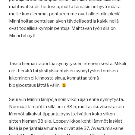
mahtavat kodit tiedossa, mutta tämäkin on hyvä määrä
meille kun aiemmat pentueemme ovat olleet niin pieniä.
Minni hoitaa pentujaan aivan täydellisesti ja kaikki neljä
ovat todellisia kympin pentuja. Mahtavan työn siis on
Minni tehnyt!
Tässä hieman raporttia synnytyksen etenemisestä. Mikäli
olet herkkä tai yksityiskohtaisen synnytyskertomisen
lukeminen ei kiinnosta sinua, kannattaa tämä
blogipostaus jättää väliin.
Seurailin Minnin lämpöjä noin viikon ajan enne synnytystä.
Normaali lämpötila sillä on n. 38.5, mutta alkuviikosta sen
lämmöt alkoivat tippua ja pysyttelivätkin koko viikon
sitten hieman 38 alle. Loppuviikkoa kohti lämmöt laskiat
lisää ja perjantaiaamuna ne olivat alle 37. Avautumisvaihe