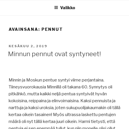
Siirry
Valikko
sisältöön
AVAINSANA:
PENNUT
JULKAISTU
KESÄKUU 2, 2019
Minnun pennut ovat syntyneet!
Minnin ja Moskun pentue syntyi viime perjantaina.
Tiineysvuorokausia Minnillä oli takana 60. Synnytys oli
pitkähkö, mutta kaikki neljä pentua syntyivät hyvän
kokoisina, reippaina ja elinvoimaisina. Kaksi pennuista ja
narttuja ja kaksi uroksia, joten sukupuolijakaumakin oli tällä
kertaa oikein tasainen! Myös ultrassa laskettu pentujen
määrä oli nyt tällä kertaa juuri oikein. Harmi tietysti, että
pentuja ei sen enempää tullut, kun niin monelle olisi ollut