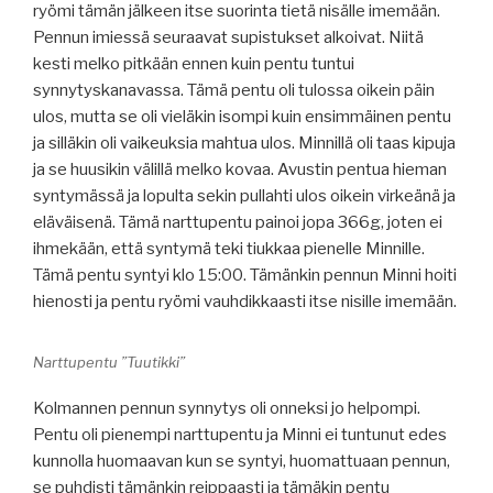
ryömi tämän jälkeen itse suorinta tietä nisälle imemään.
Pennun imiessä seuraavat supistukset alkoivat. Niitä
kesti melko pitkään ennen kuin pentu tuntui
synnytyskanavassa. Tämä pentu oli tulossa oikein päin
ulos, mutta se oli vieläkin isompi kuin ensimmäinen pentu
ja silläkin oli vaikeuksia mahtua ulos. Minnillä oli taas kipuja
ja se huusikin välillä melko kovaa. Avustin pentua hieman
syntymässä ja lopulta sekin pullahti ulos oikein virkeänä ja
eläväisenä. Tämä narttupentu painoi jopa
366g, joten ei
ihmekään, että syntymä teki tiukkaa pienelle Minnille.
Tämä pentu syntyi klo 15:00. Tämänkin pennun Minni hoiti
hienosti ja pentu ryömi vauhdikkaasti itse nisille imemään.
Narttupentu ”Tuutikki”
Kolmannen pennun synnytys oli onneksi jo helpompi.
Pentu oli pienempi narttupentu ja Minni ei tuntunut edes
kunnolla huomaavan kun se syntyi, huomattuaan pennun,
se puhdisti tämänkin reippaasti ja tämäkin pentu