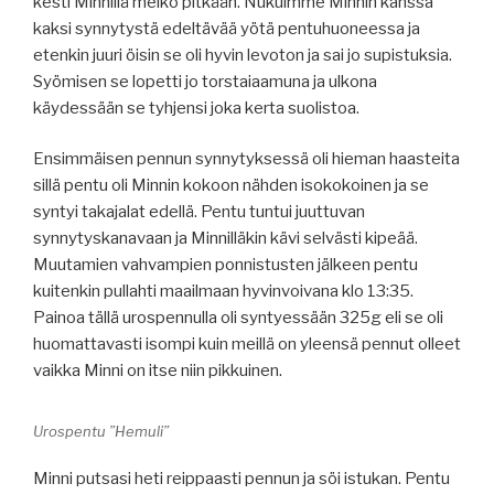
kesti Minnillä melko pitkään. Nukuimme Minnin kanssa
kaksi synnytystä edeltävää yötä pentuhuoneessa ja
etenkin juuri öisin se oli hyvin levoton ja sai jo supistuksia.
Syömisen se lopetti jo torstaiaamuna ja ulkona
käydessään se tyhjensi joka kerta suolistoa.
Ensimmäisen pennun synnytyksessä oli hieman haasteita
sillä pentu oli Minnin kokoon nähden isokokoinen ja se
syntyi takajalat edellä. Pentu tuntui juuttuvan
synnytyskanavaan ja Minnilläkin kävi selvästi kipeää.
Muutamien vahvampien ponnistusten jälkeen pentu
kuitenkin pullahti maailmaan hyvinvoivana klo
13:35.
Painoa tällä urospennulla oli syntyessään
325g eli se oli
huomattavasti isompi kuin meillä on yleensä pennut olleet
vaikka Minni on itse niin pikkuinen.
Urospentu ”Hemuli”
Minni putsasi heti reippaasti pennun ja söi istukan. Pentu