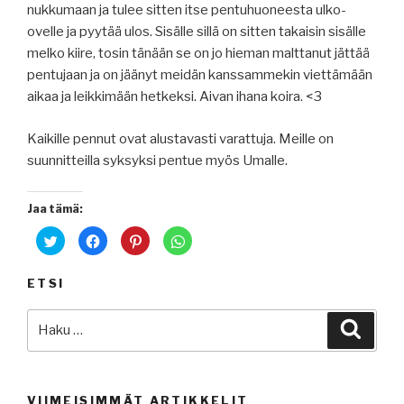
nukkumaan ja tulee sitten itse pentuhuoneesta ulko-
ovelle ja pyytää ulos. Sisälle sillä on sitten takaisin sisälle
melko kiire, tosin tänään se on jo hieman malttanut jättää
pentujaan ja on jäänyt meidän kanssammekin viettämään
aikaa ja leikkimään hetkeksi. Aivan ihana koira. <3
Kaikille pennut ovat alustavasti varattuja. Meille on
suunnitteilla syksyksi pentue myös Umalle.
Jaa tämä:
J
J
J
J
a
a
a
a
a
a
a
a
T
F
P
W
w
a
i
h
ETSI
i
c
n
a
t
e
t
t
t
b
e
s
Etsi:
e
o
r
A
Haku
r
o
e
p
i
k
s
p
s
i
t
p
s
s
p
a
ä
s
a
l
(
a
l
v
A
(
v
e
VIIMEISIMMÄT ARTIKKELIT