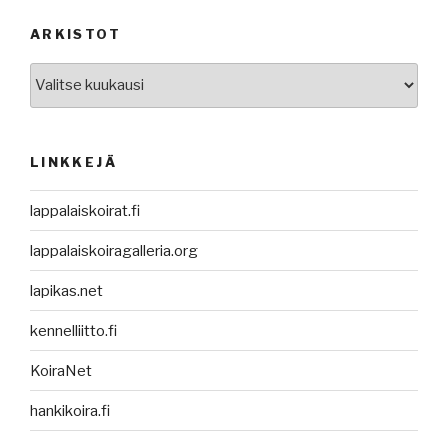
a
)
)
ARKISTOT
Arkistot
LINKKEJÄ
lappalaiskoirat.fi
lappalaiskoiragalleria.org
lapikas.net
kennelliitto.fi
KoiraNet
hankikoira.fi