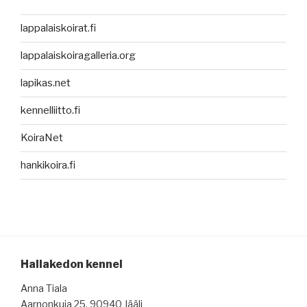
lappalaiskoirat.fi
lappalaiskoiragalleria.org
lapikas.net
kennelliitto.fi
KoiraNet
hankikoira.fi
Hallakedon kennel
Anna Tiala
Aarnonkuja 25, 90940 Jääli