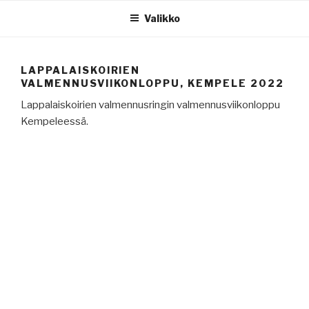
Siirry
Valikko
sisältöön
LAPPALAISKOIRIEN
VALMENNUSVIIKONLOPPU, KEMPELE 2022
Lappalaiskoirien valmennusringin valmennusviikonloppu
Kempeleessä.