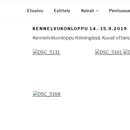
Siirry
sisältöön
Etusivu
Esittely
Koirat
Pentusuu
KENNELVIIKONLOPPU 14.-15.9.2019
Kennelviikonloppu Kiimingissä. Kuvat ottanut